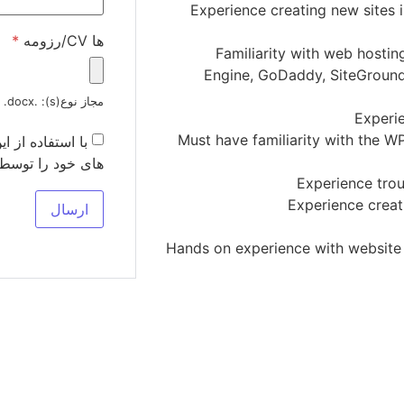
Experience creating new sites 
ها CV/رزومه
*
Familiarity with web hosti
Engine, GoDaddy, SiteGroun
مجاز نوع(s): .pdf, .doc, .docx
Experi
Must have familiarity with the W
با استفاده از 
های خود را توسط
Experience tro
Experience crea
Hands on experience with website 