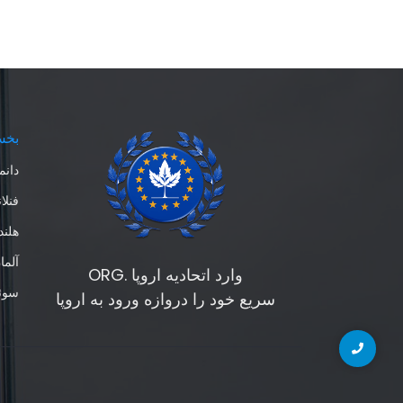
بخ
دانم
فنلان
هلند
آلما
وارد اتحادیه اروپا .ORG
سوئ
سریع خود را دروازه ورود به اروپا