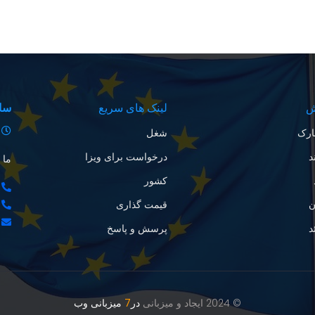
ش
لینک های سریع
سا
ارک
شغل
د
درخواست برای ویزا
ما 
کشور
ن
قیمت گذاری
د
پرسش و پاسخ
© 2024 ایجاد و میزبانی
در
7
میزبانی وب