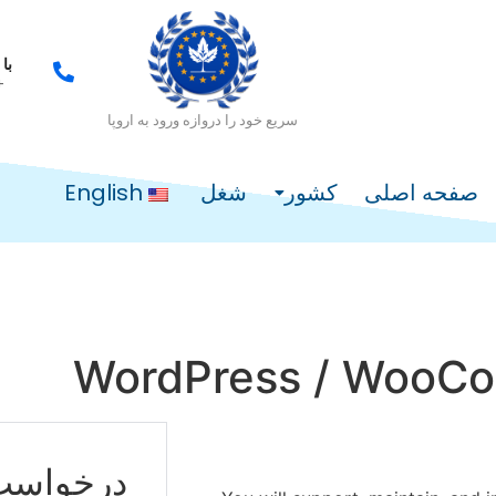
با
 00 00
سریع خود را دروازه ورود به اروپا
صفحه اصلی
کشور
شغل
English
WordPress / WooC
درخواست 