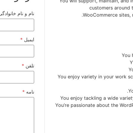
You will support, maintain, an
customers around 
نام و نام خانوادگ
WooCommerce sites, n
ایمیل
*
You 
Y
تلفن
*
Y
You enjoy variety in your work sc
Y
نامه
*
You enjoy tackling a wide variet
You’re passionate about the Wo