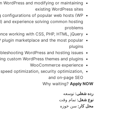
in WordPress and modifying or maintaining
existing WordPress sites
ng configurations of popular web hosts (WP
d) and experience solving common hosting
problems
ence working with CSS, PHP, HTML, jQuery
P plugin marketplace and the most popular
plugins
ubleshooting WordPress and hosting issues
ting custom WordPress themes and plugins
WooCommerce experience
speed optimization, security optimization,
and on-page SEO
Why waiting?
Apply NOW
رده شغلی:
توسعه
نوع شغل:
تمام وقت
محل کار:
سن خوزه